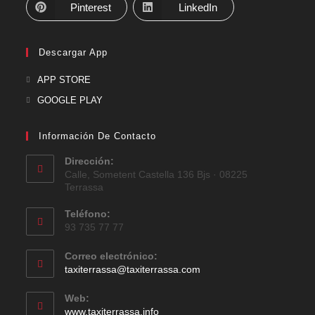
Pinterest
LinkedIn
Descargar App
APP STORE
GOOGLE PLAY
Información De Contacto
Dirección:
Calle, Sometent Castella 136 Bjs · 08225
Terrassa
Teléfono:
93 735 77 77
Correo electrónico:
taxiterrassa@taxiterrassa.com
Web:
www.taxiterrassa.info