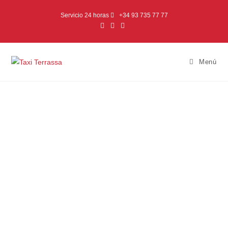
Servicio 24 horas
+34 93 735 77 77
Menú
TAXI TERRASSA
Taxi Terrassa,
servicio de taxi