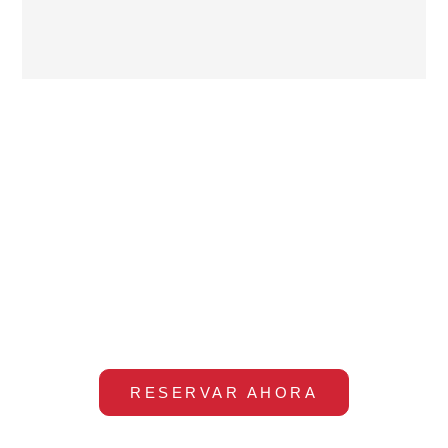
RESERVAR TAXI
TERRASSA
Reserva un taxi en Terrassa
online
RESERVAR AHORA